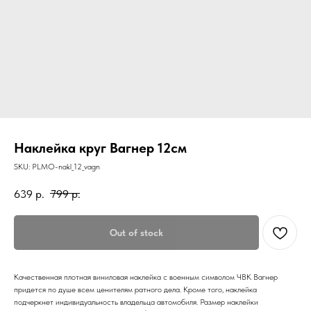
Наклейка круг Вагнер 12см
SKU:
PLMO-nakl_12_vagn
639
р.
799
р.
Out of stock
Качественная плотная виниловая наклейка с военным символом ЧВК Вагнер
придется по душе всем ценителям ратного дела. Кроме того, наклейка
подчеркнет индивидуальность владельца автомобиля. Размер наклейки