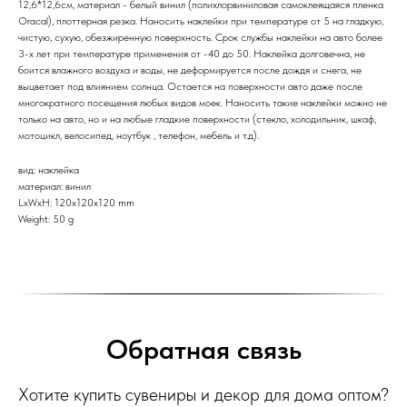
12,6*12,6см, материал - белый винил (полихлорвиниловая самоклеящаяся пленка
Oracal), плоттерная резка. Наносить наклейки при температуре от 5 на гладкую,
чистую, сухую, обезжиренную поверхность. Срок службы наклейки на авто более
3-х лет при температуре применения от -40 до 50. Наклейка долговечна, не
боится влажного воздуха и воды, не деформируется после дождя и снега, не
выцветает под влиянием солнца. Остается на поверхности авто даже после
многократного посещения любых видов моек. Наносить такие наклейки можно не
только на авто, но и на любые гладкие поверхности (стекло, холодильник, шкаф,
мотоцикл, велосипед, ноутбук , телефон, мебель и т.д).
вид: наклейка
материал: винил
LxWxH: 120x120x120 mm
Weight: 50 g
Обратная связь
Хотите купить сувениры и декор для дома оптом?