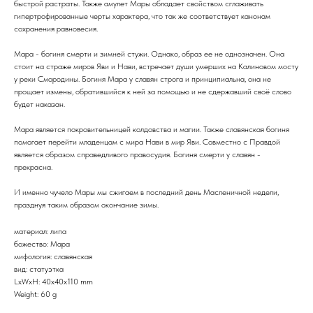
быстрой растраты. Также амулет Мары обладает свойством сглаживать
гипертрофированные черты характера, что так же соответствует канонам
сохранения равновесия.
Мара - богиня смерти и зимней стужи. Однако, образ ее не однозначен. Она
стоит на страже миров Яви и Нави, встречает души умерших на Калиновом мосту
у реки Смородины. Богиня Мара у славян строга и принципиальна, она не
прощает измены, обратившийся к ней за помощью и не сдержавший своё слово
будет наказан.
Мара является покровительницей колдовства и магии. Также славянская богиня
помогает перейти младенцам с мира Нави в мир Яви. Совместно с Правдой
является образом справедливого правосудия. Богиня смерти у славян -
прекрасна.
И именно чучело Мары мы сжигаем в последний день Масленичной недели,
празднуя таким образом окончание зимы.
материал: липа
божество: Мара
мифология: славянская
вид: статуэтка
LxWxH: 40x40x110 mm
Weight: 60 g