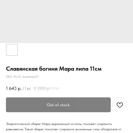
Славянская богиня Мара липа 11см
SKU:
VLVL-kummara11
1 643
р.
2 200
р.
/
1 pc
/
1 pc
Out of stock
Энергетический оберег Мара, вырезанный из липы, поможет сохранить
равновесие. Такой оберег помогает сохранить жизненные силы обладателя от