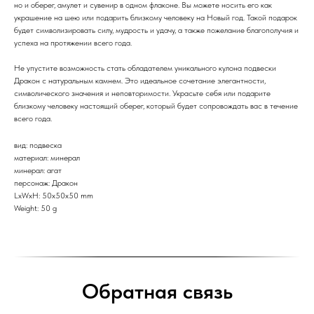
но и оберег, амулет и сувенир в одном флаконе. Вы можете носить его как
украшение на шею или подарить близкому человеку на Новый год. Такой подарок
будет символизировать силу, мудрость и удачу, а также пожелание благополучия и
успеха на протяжении всего года.
Не упустите возможность стать обладателем уникального кулона подвески
Дракон с натуральным камнем. Это идеальное сочетание элегантности,
символического значения и неповторимости. Украсьте себя или подарите
близкому человеку настоящий оберег, который будет сопровождать вас в течение
всего года.
вид: подвеска
материал: минерал
минерал: агат
персонаж: Дракон
LxWxH: 50x50x50 mm
Weight: 50 g
Обратная связь