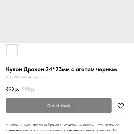
Кулон Дракон 24*23мм с агатом черным
SKU:
RGKS-drakkulagch2
890
р.
990
р.
Out of stock
Уникальный кулон подвеска Дракон с натуральным камнем – это идеальное
сочетание элегантности, символического значения и неповторимости. Это