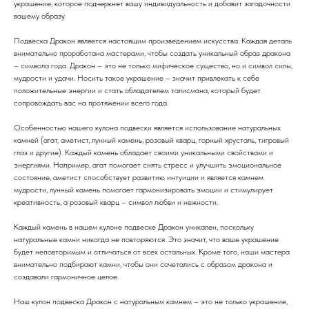
украшение, которое подчеркнет вашу индивидуальность и добавит загадочности
вашему образу.
Подвеска Дракон является настоящим произведением искусства. Каждая деталь
внимательно проработана мастерами, чтобы создать уникальный образ дракона
– символа года. Дракон – это не только мифическое существо, но и символ силы,
мудрости и удачи. Носить такое украшение – значит привлекать к себе
положительные энергии и стать обладателем талисмана, который будет
сопровождать вас на протяжении всего года.
Особенностью нашего кулона подвески является использование натуральных
камней (агат, аметист, лунный камень, розовый кварц, горный хрусталь, тигровый
глаз и другие). Каждый камень обладает своими уникальными свойствами и
энергиями. Например, агат помогает снять стресс и улучшить эмоциональное
состояние, аметист способствует развитию интуиции и является камнем
мудрости, лунный камень помогает гармонизировать эмоции и стимулирует
креативность, а розовый кварц – символ любви и нежности.
Каждый камень в нашем кулоне подвеске Дракон уникален, поскольку
натуральные камни никогда не повторяются. Это значит, что ваше украшение
будет неповторимым и отличаться от всех остальных. Кроме того, наши мастера
внимательно подбирают камни, чтобы они сочетались с образом дракона и
создавали гармоничное целое.
Наш кулон подвеска Дракон с натуральным камнем – это не только украшение,