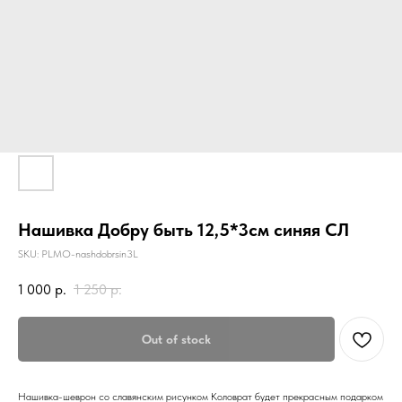
Нашивка Добру быть 12,5*3см синяя СЛ
SKU:
PLMO-nashdobrsin3L
1 000
р.
1 250
р.
Out of stock
Нашивка-шеврон со славянским рисунком Коловрат будет прекрасным подарком