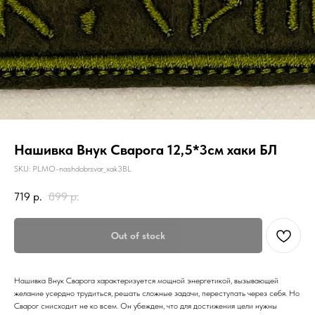
Нашивка Внук Сварога 12,5*3см хаки БЛ
SKU:
PLMO-nashdobrsvar_xak3BL
719
р.
899
р.
Out of stock
Нашивка Внук Сварога характеризуется мощной энергетикой, вызывающей
желание усердно трудиться, решать сложные задачи, переступать через себя. Но
Сварог снисходит не ко всем. Он убежден, что для достижения цели нужны