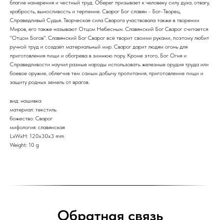
благие намерения и честный труд. Оберег призывает к человеку силу духа, отвагу,
храбрость, выносливость и терпение. Сварог Бог славян - Бог-Творец,
Справедливый Судья. Творческая сила Сварога участвовала также в творении
Миров, его также называют Отцом Небесным. Славянский Бог Сварог считается
"Отцом Богов". Славянский Бог Сварог всё творит своими руками, поэтому любит
ручной труд и создаёт материальный мир. Сварог дарит людям огонь для
приготовления пищи и обогрева в зимнюю пору. Кроме этого, Бог Огня и
Справедливости научил разные народы использовать железные орудия труда или
боевое оружие, облегчив тем самым добычу пропитания, приготовление пищи и
защиту родных земель от врагов.
вид: нашивка
материал: текстиль
божество: Сварог
мифология: славянская
LxWxH: 120x30x3 mm
Weight: 10 g
Обратная связь