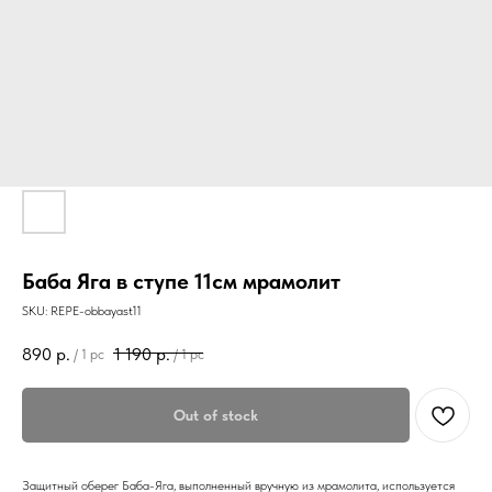
Баба Яга в ступе 11см мрамолит
SKU:
REPE-obbayast11
890
р.
1 190
р.
/
1 pc
/
1 pc
Out of stock
Защитный оберег Баба-Яга, выполненный вручную из мрамолита, используется