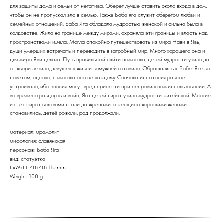
для защиты дома и семьи от негатива. Оберег лучше ставить около входа в дом,
чтобы он не пропускал зло в семью. Также Баба яга служит оберегом любви и
семейных отношений. Баба Яга обладала мудростью женской и сильна была в
колдовстве. Жила на границе между мирами, охраняла эти границы и власть над
пространствами имела. Могла спокойно путешествовать из мира Нави в Явь,
души умерших встречать и переводить в загробный мир. Много хорошего она и
для мира Яви делала. Путь правильный найти помогала, детей мудрости учила да
от хвори лечила, девушек к жизни замужней готовила. Обращались к Бабе-Яге за
советом, однако, помогала она не каждому. Сначала испытания разные
устраивала, ибо знания могут вред принести при неправильном использовании. А
во времена раздоров и войн, Яга детей сирот учила мудрости житейской. Многие
из тех сирот волхвами стали да жрецами, а женщины хорошими женами
становились, детей рожали, род продолжали.
материал: мрамолит
мифология: славянская
персонаж: Баба Яга
вид: статуэтка
LxWxH: 40x40x110 mm
Weight: 100 g