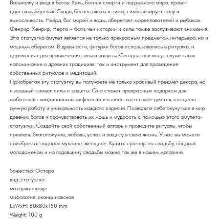
Вальхаллу и вход в богов. Хель, богиня смерти и подземного мира, правит
царством мёртвых. Скади, богиня охоты и зимы, символизирует силу и
выносливость. Ньёрд, бог морей и воды, оберегает мореплавателей и рыбаков.
Фенрир, Хенрир, Нерта – боги, чьи истории и силы также заслуживают внимания.
Эта статуэтка амулет является не только прекрасным предметом интерьера, но и
мощным оберегом. В древности, фигурки богов использовались в ритуалах и
церемониях для привлечения силы и защиты. Сегодня, они могут служить как
напоминание о древних традициях, так и инструмент для проведения
собственных ритуалов и медитаций.
Приобретая эту статуэтку, вы получаете не только красивый предмет декора, но
и мощный символ силы и защиты. Она станет прекрасным подарком для
любителей скандинавской мифологии и язычества, а также для тех, кто ценит
ручную работу и уникальность каждого изделия. Позвольте себе окунуться в мир
древних богов и прочувствовать их мощь и мудрость с помощью этого амулета-
статуэтки. Создайте свой собственный алтарь и проводите ритуалы, чтобы
привлечь благополучие, любовь, успех и защиту в свою жизнь. У нас вы можете
приобрести подарок мужчине, женщине. Купить сувенир на свадьбу, подарок
молодоженам и на годовщину свадьбы можно так же в нашем магазине.
божество: Остара
вид: статуэтка
материал: кедр
мифология: скандинавская
LxWxH: 80x80x150 mm
Weight: 100 g