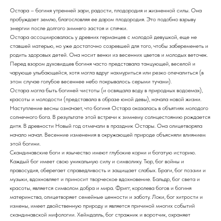
Остара – богиня утренней зари, радости, плодородия и жизненной силы. Она
пробуждает землю, благословляя ее даром плодородия. Это подобно взрыву
энергии после долгого зимнего застоя и спячки.
Остара ассоциировалась у древних германцев с молодой девушкой, еще не
ставшей матерью, но уже достаточно созревшей для того, чтобы забеременеть и
родить здоровых детей. Она носит венки из весенних цветов и молодых веточек.
Перед взором духовидцев богиня часто представала танцующей, веселой и
чарующе улыбающейся, хотя могла вдруг нахмуриться или резко опечалиться (в
этом случае голубое весеннее небо покрывалось серыми тучами).
Остара могла быть богиней чистоты (и освящала воду в природных водоемах),
красоты и молодости (представала в образе юной девы), начала новой жизни.
Наступление весны означает, что богиня Остара оказалась в объятиях молодого
солнечного бога. В результате этой встречи к зимнему солнцестоянию рождается
дитя. В древности Новый год отмечали в праздник Остары. Она олицетворяла
начало начал. Весенние изменения в окружающей природе объясняли влиянием
этой богини.
Скандинавские боги и язычество имеют глубокие корни и богатую историю.
Каждый бог имеет свою уникальную силу и символику. Тюр, бог войны и
правосудия, оберегает справедливость и защищает слабых. Браги, бог поэзии и
музыки, вдохновляет и приносит творческое вдохновение. Бальдр, бог света и
красоты, является символом добра и мира. Фригг, королева богов и богиня
материнства, олицетворяет семейные ценности и заботу. Локи, бог хитрости и
измены, имеет двойственную природу и является причиной многих событий
скандинавской мифологии. Хеймдалль, бог стражник и воротчик, охраняет