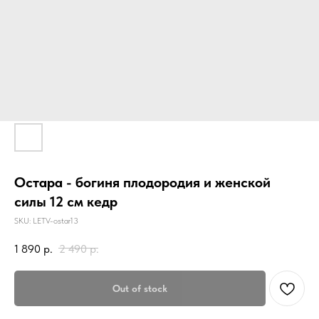
Остара - богиня плодородия и женской
силы 12 см кедр
SKU:
LETV-ostar13
1 890
р.
2 490
р.
Out of stock