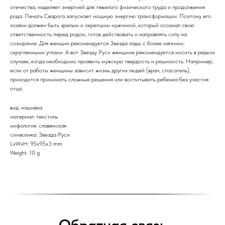
отечества, наделяет энергией для тяжелого физического труда и продолжения
рода. Печать Сварога запускает мощную энергию трансформации. Поэтому его
хозяин должен быть зрелым и окрепшим мужчиной, который осознал свою
ответственность перед родом, готов действовать и направлять силу на
созидание. Для женщин рекомендуется Звезда лады с более мягкими,
скругленными углами. А вот Звезду Руси женщине рекомендуется носить в редких
случаях, когда необходимо проявить мужскую твердость и решимость. Например,
если от работы женщины зависит жизнь других людей (врач, спасатель),
приходится принимать сложные решения или воспитывать ребенка без участия
отца.
вид: нашивка
материал: текстиль
мифология: славянская
символика: Звезда Руси
LxWxH: 95x95x3 mm
Weight: 10 g
Обратная связь