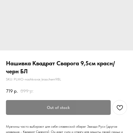
Нашивка Квадрат Сварога 9,5см красн/
черн БЛ
SKU:
PLMO-nashkvsvar_kraschern9BL
719
р.
899
р.
Out of stock
Мужчины часто выбирают для себя славянский оберег Звезда Руси (другое
название - Квадрат Сварога). Он дает силу и отвагу для защиты своей семьи и