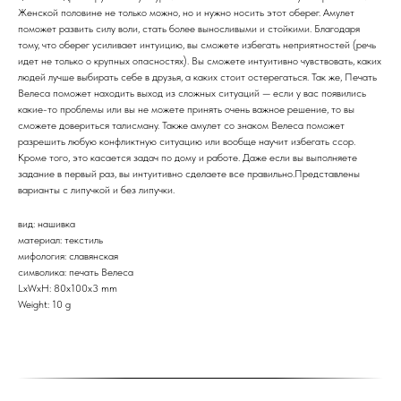
Женской половине не только можно, но и нужно носить этот оберег. Амулет
поможет развить силу воли, стать более выносливыми и стойкими. Благодаря
тому, что оберег усиливает интуицию, вы сможете избегать неприятностей (речь
идет не только о крупных опасностях). Вы сможете интуитивно чувствовать, каких
людей лучше выбирать себе в друзья, а каких стоит остерегаться. Так же, Печать
Велеса поможет находить выход из сложных ситуаций — если у вас появились
какие-то проблемы или вы не можете принять очень важное решение, то вы
сможете довериться талисману. Также амулет со знаком Велеса поможет
разрешить любую конфликтную ситуацию или вообще научит избегать ссор.
Кроме того, это касается задач по дому и работе. Даже если вы выполняете
задание в первый раз, вы интуитивно сделаете все правильно.Представлены
варианты с липучкой и без липучки.
вид: нашивка
материал: текстиль
мифология: славянская
символика: печать Велеса
LxWxH: 80x100x3 mm
Weight: 10 g