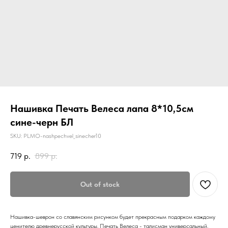
Нашивка Печать Велеса лапа 8*10,5см
сине-черн БЛ
SKU:
PLMO-nashpechvel_sinecher10
719
р.
899
р.
Out of stock
Нашивка-шеврон со славянским рисунком будет прекрасным подарком каждому
ценителю древнерусской культуры. Печать Велеса - талисман универсальный.