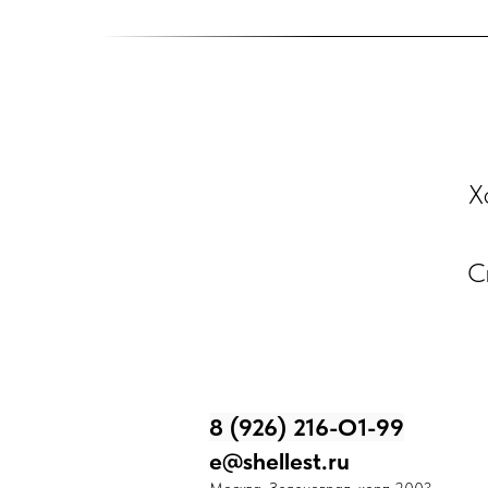
Х
С
8 (926) 216-О1-99
e@shellest.ru