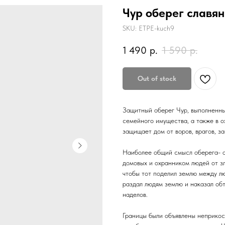
Чур оберег славян
SKU:
ETPE-kuch9
1 490
р.
1 590
р.
Out of stock
Защитный оберег Чур, выполненны
семейного имущества, а также в о
защищает дом от воров, врагов, за
Наиболее общий смысл оберега- о
домовых и охранником людей от зл
чтобы тот поделил землю между лю
раздал людям землю и наказал об
наделов.
Границы были объявлены неприкос