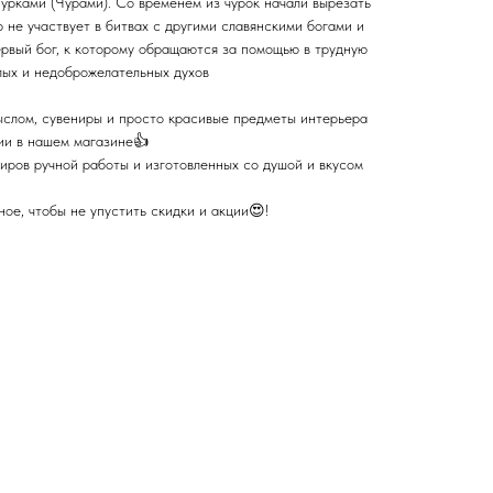
урками (Чурами). Со временем из чурок начали вырезать
р не участвует в битвах с другими славянскими богами и
ервый бог, к которому обращаются за помощью в трудную
лых и недоброжелательных духов
ыслом, сувениры и просто красивые предметы интерьера
ции в нашем магазине👍
иров ручной работы и изготовленных со душой и вкусом
ое, чтобы не упустить скидки и акции😍!