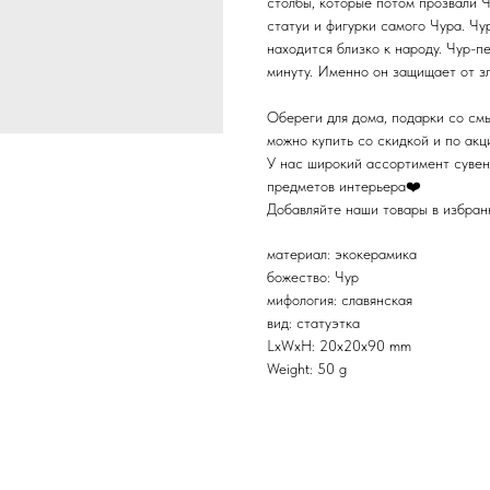
столбы, которые потом прозвали Ч
статуи и фигурки самого Чура. Чу
находится близко к народу. Чур-п
минуту. Именно он защищает от з
Обереги для дома, подарки со см
можно купить со скидкой и по ак
У нас широкий ассортимент сувен
предметов интерьера❤️
Добавляйте наши товары в избранн
материал: экокерамика
божество: Чур
мифология: славянская
вид: статуэтка
LxWxH: 20x20x90 mm
Weight: 50 g