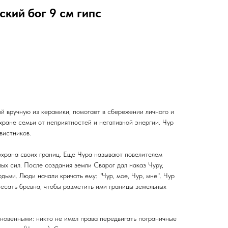
ский бог 9 см гипс
й вручную из керамики, помогает в сбережении личного и
хране семьи от неприятностей и негативной энергии. Чур
вистников.
храна своих границ. Еще Чура называют повелителем
ых сил. После создания земли Сварог дал наказ Чуру,
дьми. Люди начали кричать ему: "Чур, мое, Чур, мне". Чур
тесать бревна, чтобы разметить ими границы земельных
новенными: никто не имел права передвигать пограничные