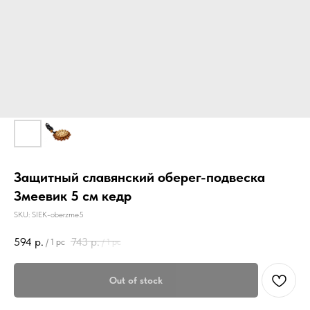
Защитный славянский оберег-подвеска
Змеевик 5 см кедр
SKU:
SIEK-oberzme5
594
р.
743
р.
/
1 pc
/
1 pc
Out of stock