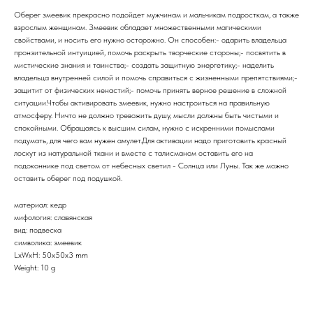
Оберег змеевик прекрасно подойдет мужчинам и мальчикам подросткам, а также
взрослым женщинам. Змеевик обладает множественными магическими
свойствами, и носить его нужно осторожно. Он способен:- одарить владельца
пронзительной интуицией, помочь раскрыть творческие стороны;- посвятить в
мистические знания и таинства;- создать защитную энергетику;- наделить
владельца внутренней силой и помочь справиться с жизненными препятствиями;-
защитит от физических ненастий;- помочь принять верное решение в сложной
ситуации.Чтобы активировать змеевик, нужно настроиться на правильную
атмосферу. Ничто не должно тревожить душу, мысли должны быть чистыми и
спокойными. Обращаясь к высшим силам, нужно с искренними помыслами
подумать, для чего вам нужен амулет.Для активации надо приготовить красный
лоскут из натуральной ткани и вместе с талисманом оставить его на
подоконнике под светом от небесных светил - Солнца или Луны. Так же можно
оставить оберег под подушкой.
материал: кедр
мифология: славянская
вид: подвеска
символика: змеевик
LxWxH: 50x50x3 mm
Weight: 10 g