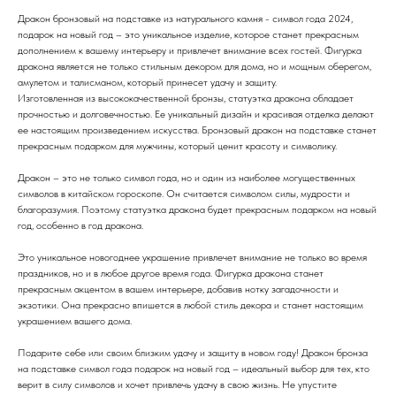
Дракон бронзовый на подставке из натурального камня - символ года 2024,
подарок на новый год – это уникальное изделие, которое станет прекрасным
дополнением к вашему интерьеру и привлечет внимание всех гостей. Фигурка
дракона является не только стильным декором для дома, но и мощным оберегом,
амулетом и талисманом, который принесет удачу и защиту.
Изготовленная из высококачественной бронзы, статуэтка дракона обладает
прочностью и долговечностью. Ее уникальный дизайн и красивая отделка делают
ее настоящим произведением искусства. Бронзовый дракон на подставке станет
прекрасным подарком для мужчины, который ценит красоту и символику.
Дракон – это не только символ года, но и один из наиболее могущественных
символов в китайском гороскопе. Он считается символом силы, мудрости и
благоразумия. Поэтому статуэтка дракона будет прекрасным подарком на новый
год, особенно в год дракона.
Это уникальное новогоднее украшение привлечет внимание не только во время
праздников, но и в любое другое время года. Фигурка дракона станет
прекрасным акцентом в вашем интерьере, добавив нотку загадочности и
экзотики. Она прекрасно впишется в любой стиль декора и станет настоящим
украшением вашего дома.
Подарите себе или своим близким удачу и защиту в новом году! Дракон бронза
на подставке символ года подарок на новый год – идеальный выбор для тех, кто
верит в силу символов и хочет привлечь удачу в свою жизнь. Не упустите