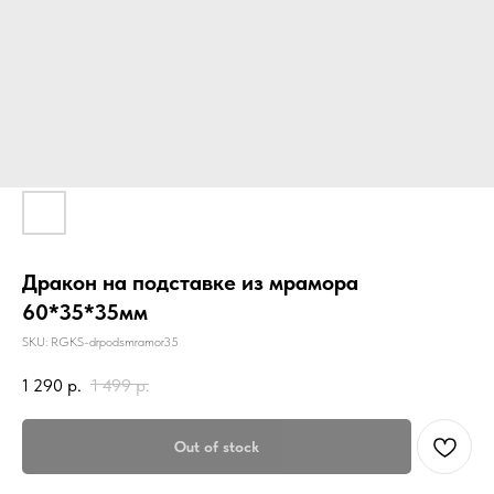
Дракон на подставке из мрамора
60*35*35мм
SKU:
RGKS-drpodsmramor35
1 290
р.
1 499
р.
Out of stock