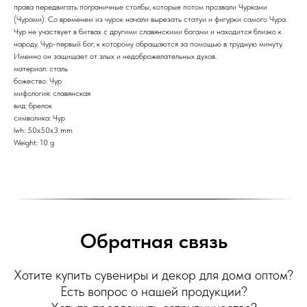
права передвигать пограничные столбы, которые потом прозвали Чурками
(Чурами). Со временем из чурок начали вырезать статуи и фигурки самого Чура.
Чур не участвует в битвах с другими славянскими богами и находится близко к
народу. Чур-первый бог, к которому обращаются за помощью в трудную минуту.
Именно он защищает от злых и недоброжелательных духов.
материал: сталь
божество: Чур
мифология: славянская
вид: брелок
символика: Чур
lwh: 50x50x3 mm
Weight: 10 g
Обратная связь
Хотите купить сувениры и декор для дома оптом?
Есть вопрос о нашей продукции?