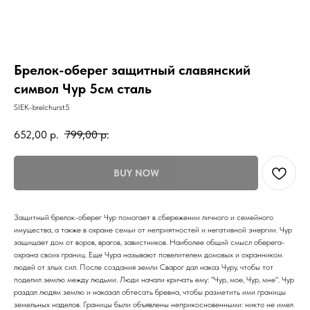
Брелок-оберег защитный славянский
символ Чур 5см сталь
SIEK-brelchurst5
652,00
р.
799,00
р.
BUY NOW
Защитный брелок-оберег Чур помогает в сбережении личного и семейного
имущества, а также в охране семьи от неприятностей и негативной энергии. Чур
защищает дом от воров, врагов, завистников. Наиболее общий смысл оберега-
охрана своих границ. Еще Чура называют повелителем домовых и охранником
людей от злых сил. После создания земли Сварог дал наказ Чуру, чтобы тот
поделил землю между людьми. Люди начали кричать ему: "Чур, мое, Чур, мне". Чур
раздал людям землю и наказал обтесать бревна, чтобы разметить ими границы
земельных наделов. Границы были объявлены неприкосновенными: никто не имел