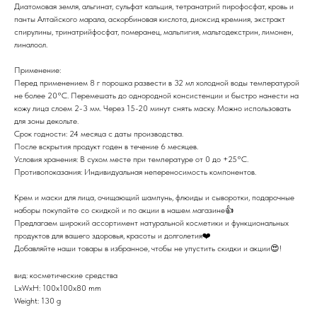
Диатомовая земля, альгинат, сульфат кальция, тетранатрий пирофосфат, кровь и
панты Алтайского марала, аскорбиновая кислота, диоксид кремния, экстракт
спирулины, тринатрийфосфат, померанец, мальпигия, мальтодекстрин, лимонен,
линалоол.
Применение:
Перед применением 8 г порошка развести в 32 мл холодной воды температурой
не более 20°C. Перемешать до однородной консистенции и быстро нанести на
кожу лица слоем 2-3 мм. Через 15-20 минут снять маску. Можно использовать
для зоны декольте.
Срок годности: 24 месяца с даты производства.
После вскрытия продукт годен в течение 6 месяцев.
Условия хранения: В сухом месте при температуре от 0 до +25°C.
Противопоказания: Индивидуальная непереносимость компонентов.
Крем и маски для лица, очищающий шампунь, флюиды и сыворотки, подарочные
наборы покупайте со скидкой и по акции в нашем магазине👍
Предлагаем широкий ассортимент натуральной косметики и функциональных
продуктов для вашего здоровья, красоты и долголетия❤️
Добавляйте наши товары в избранное, чтобы не упустить скидки и акции😍!
вид: косметические средства
LxWxH: 100x100x80 mm
Weight: 130 g