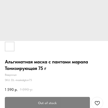
Альгинатная маска с пантами марала
Тонизирующая 75 г
Ведуница
SKU:
DL-maskalgton75
1 590
р.
1 890
р.
Out of stock