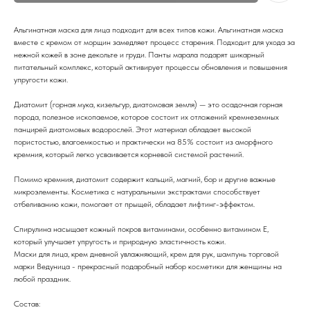
Альгинатная маска для лица подходит для всех типов кожи. Альгинатная маска
вместе с кремом от морщин замедляет процесс старения. Подходит для ухода за
нежной кожей в зоне декольте и груди. Панты марала подарят шикарный
питательный комплекс, который активирует процессы обновления и повышения
упругости кожи.
Диатомит (горная мука, кизельгур, диатомовая земля) — это осадочная горная
порода, полезное ископаемое, которое состоит их отложений кремнеземных
панцирей диатомовых водорослей. Этот материал обладает высокой
пористостью, влагоемкостью и практически на 85% состоит из аморфного
кремния, который легко усваивается корневой системой растений.
Помимо кремния, диатомит содержит кальций, магний, бор и другие важные
микроэлементы. Косметика с натуральными экстрактами способствует
отбеливанию кожи, помогает от прыщей, обладает лифтинг-эффектом.
Спирулина насыщает кожный покров витаминами, особенно витамином Е,
который улучшает упругость и природную эластичность кожи.
Маски для лица, крем дневной увлажняющий, крем для рук, шампунь торговой
марки Ведуница - прекрасный подаробный набор косметики для женщины на
любой праздник.
Состав: