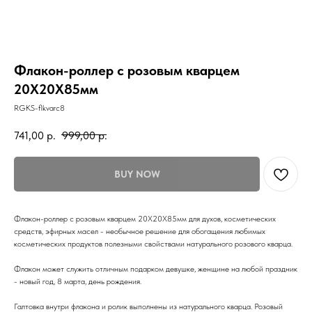
Флакон-роллер с розовым кварцем
20Х20Х85мм
RGKS-flkvarc8
741,00
р.
999,00
р.
BUY NOW
Флакон-роллер с розовым кварцем 20Х20Х85мм для духов, косметических
средств, эфирных масел - необычное решение для обогащения любимых
косметических продуктов полезными свойствами натурального розового кварца.
Флакон может служить отличным подарком девушке, женщине на любой праздник
- новый год, 8 марта, день рождения.
Галтовка внутри флакона и ролик выполнены из натурального кварца. Розовый