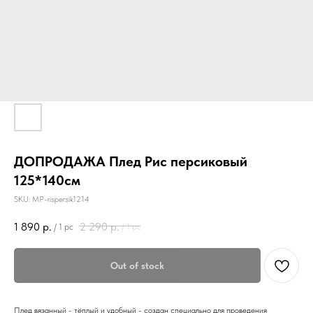
ДОПРОДАЖА Плед Рис персиковый
125*140см
SKU:
MP-rispersik1214
1 890
р.
2 290
р.
/
1 pc
/
1 pc
Out of stock
Плед вязанный - тёплый и удобный - создан специально для проведения