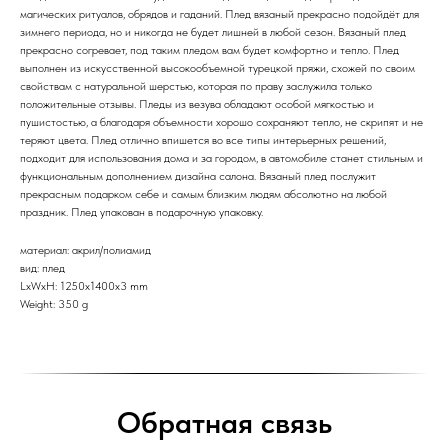
магических ритуалов, обрядов и гаданий. Плед вязаный прекрасно подойдёт для
зимнего периода, но и никогда не будет лишней в любой сезон. Вязаный плед
прекрасно согревает, под таким пледом вам будет комфортно и тепло. Плед
выполнен из искусственной высокообъемной турецкой пряжи, схожей по своим
свойствам с натуральной шерстью, которая по праву заслужила только
положительные отзывы. Пледы из везува обладают особой мягкостью и
пушистостью, а благодаря объемности хорошо сохраняют тепло, не скрипят и не
теряют цвета. Плед отлично впишется во все типы интерьерных решений,
подходит для использования дома и за городом, в автомобиле станет стильным и
функциональным дополнением дизайна салона. Вязаный плед послужит
прекрасным подарком себе и самым близким людям абсолютно на любой
праздник. Плед упакован в подарочную упаковку.
материал: акрил/полиамид
вид: плед
LxWxH: 1250x1400x3 mm
Weight: 350 g
Обратная связь