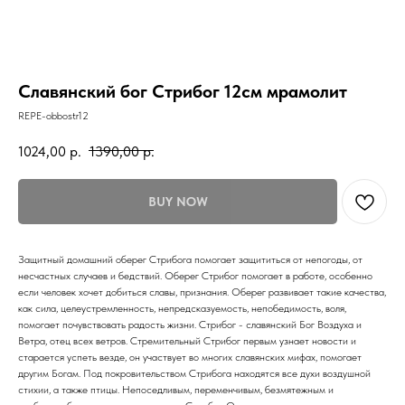
Славянский бог Стрибог 12см мрамолит
REPE-obbostr12
1024,00
р.
1390,00
р.
BUY NOW
Защитный домашний оберег Стрибога помогает защититься от непогоды, от
несчастных случаев и бедствий. Оберег Стрибог помогает в работе, особенно
если человек хочет добиться славы, признания. Оберег развивает такие качества,
как сила, целеустремленность, непредсказуемость, непобедимость, воля,
помогает почувствовать радость жизни. Стрибог - славянский Бог Воздуха и
Ветра, отец всех ветров. Стремительный Стрибог первым узнает новости и
старается успеть везде, он участвует во многих славянских мифах, помогает
другим Богам. Под покровительством Стрибога находятся все духи воздушной
стихии, а также птицы. Непоседливым, переменчивым, безмятежным и