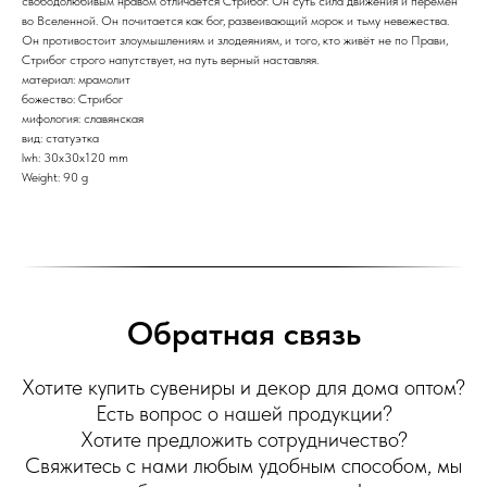
свободолюбивым нравом отличается Стрибог. Он суть сила движения и перемен
во Вселенной. Он почитается как бог, развеивающий морок и тьму невежества.
Он противостоит злоумышлениям и злодеяниям, и того, кто живёт не по Прави,
Стрибог строго напутствует, на путь верный наставляя.
материал: мрамолит
божество: Стрибог
мифология: славянская
вид: статуэтка
lwh: 30x30x120 mm
Weight: 90 g
Обратная связь
Хотите купить сувениры и декор для дома оптом?
Есть вопрос о нашей продукции?
Хотите предложить сотрудничество?
Свяжитесь с нами любым удобным способом, мы