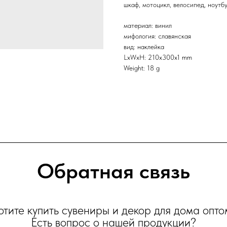
шкаф, мотоцикл, велосипед, ноутбук
материал: винил
мифология: славянская
вид: наклейка
LxWxH: 210x300x1 mm
Weight: 18 g
Обратная связь
отите купить сувениры и декор для дома опто
Есть вопрос о нашей продукции?