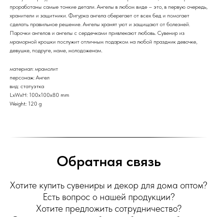
проработаны самые тонкие детали. Ангелы в любом виде – это, в первую очередь,
хранители и защитники. Фигурка ангела оберегает от всех бед и помогает
сделать правильное решение. Ангелы хранят уют и защищают от болезней.
Парочки ангелов и ангелы с сердечками привлекают любовь. Сувенир из
мраморной крошки послужит отличным подарком на любой праздник девочке,
девушке, подруге, маме, молодоженам.
материал: мрамолит
персонаж: Ангел
вид: статуэтка
LxWxH: 100x100x80 mm
Weight: 120 g
Обратная связь
Хотите купить сувениры и декор для дома оптом?
Есть вопрос о нашей продукции?
Хотите предложить сотрудничество?