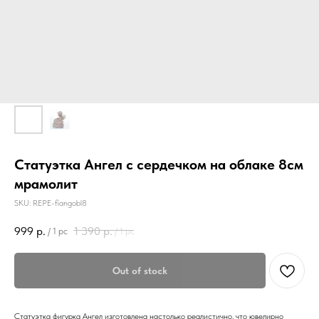
Статуэтка Ангел с сердечком на облаке 8см
мрамолит
SKU:
REPE-fiangobl8
999
р.
1 390
р.
/
1 pc
/
1 pc
Out of stock
Статуэтка фигурка Ангел изготовлена настолько реалистично, что ювелирно