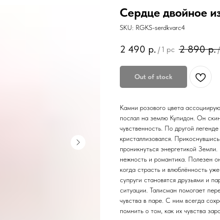
Сердце двойное и
SKU:
RGKS-serdkvarc4
2 490
р.
2 890
р.
/
1 pc
/
Out of stock
Камни розового цвета ассоциирую
послал на землю Купидон. Он скин
чувственность. По другой легенде
кристаллизовался. Прикоснувшись 
проникнуться энергетикой Земли. 
нежность и романтика. Полезен он
когда страсть и влюблённость уже
супруги становятся друзьями и па
ситуации. Талисман помогает пер
чувства в паре. С ним всегда сох
помнить о том, как их чувства за