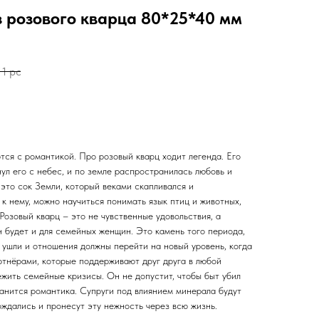
з розового кварца 80*25*40 мм
1 pc
тся с романтикой. Про розовый кварц ходит легенда. Его
ул его с небес, и по земле распространилась любовь и
 это сок Земли, который веками скапливался и
к нему, можно научиться понимать язык птиц и животных,
Розовый кварц – это не чувственные удовольствия, а
 будет и для семейных женщин. Это камень того периода,
 ушли и отношения должны перейти на новый уровень, когда
ртнёрами, которые поддерживают друг друга в любой
ежить семейные кризисы. Он не допустит, чтобы быт убил
ранится романтика. Супруги под влиянием минерала будут
рождались и пронесут эту нежность через всю жизнь.