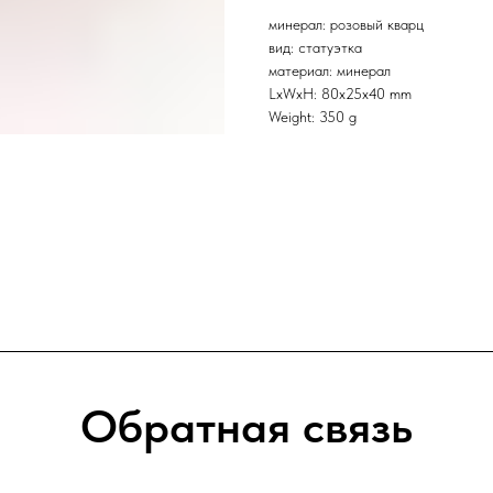
минерал: розовый кварц
вид: статуэтка
материал: минерал
LxWxH: 80x25x40 mm
Weight: 350 g
Обратная связь