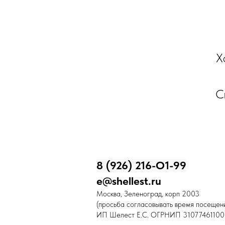
Х
С
8 (926) 216-О1-99
e@shellest.ru
Москва, Зеленоград, корп 2003
(просьба согласовывать время посещени
ИП Шелест Е.С. ОГРНИП 31077461100