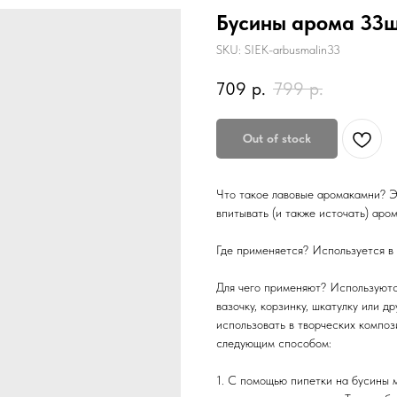
Бусины арома 33
SKU:
SIEK-arbusmalin33
709
р.
799
р.
Out of stock
Что такое лавовые аромакамни? Э
впитывать (и также источать) аро
Где применяется? Используется в
Для чего применяют? Используютс
вазочку, корзинку, шкатулку или д
использовать в творческих композ
следующим способом:
1. С помощью пипетки на бусины м