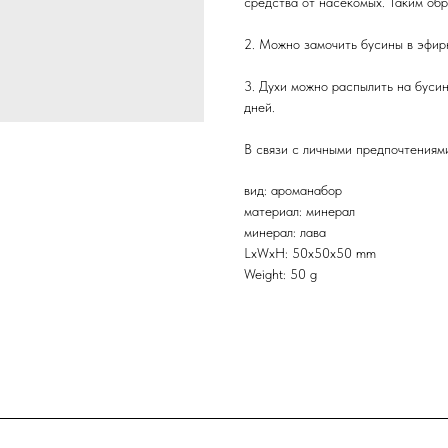
средства от насекомых. Таким об
2. Можно замочить бусины в эфир
3. Духи можно распылить на буси
дней.
В связи с личными предпочтениями
вид: ароманабор
материал: минерал
минерал: лава
LxWxH: 50x50x50 mm
Weight: 50 g