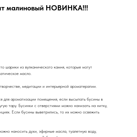
шт малиновый НОВИНКА!!!
то шарики из вулканического камня, которые могут
матическое масло.
 творчестве, медитации и интерьерной ароматерапии.
я для ароматизации помещения, если высыпать бусины в
ругую тару. Бусинки с отверстиями можно нанизать на нитку,
ициях. Если бусины выветрились, то их можно освежить
ожно наносить духи, эфирные масла, туалетную воду,