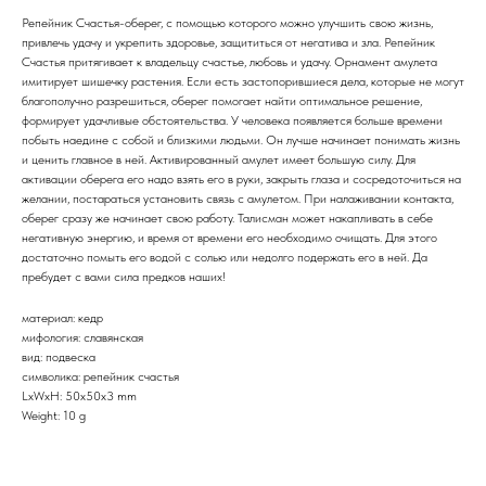
Репейник Счастья-оберег, с помощью которого можно улучшить свою жизнь,
привлечь удачу и укрепить здоровье, защититься от негатива и зла. Репейник
Счастья притягивает к владельцу счастье, любовь и удачу. Орнамент амулета
имитирует шишечку растения. Если есть застопорившиеся дела, которые не могут
благополучно разрешиться, оберег помогает найти оптимальное решение,
формирует удачливые обстоятельства. У человека появляется больше времени
побыть наедине с собой и близкими людьми. Он лучше начинает понимать жизнь
и ценить главное в ней. Активированный амулет имеет большую силу. Для
активации оберега его надо взять его в руки, закрыть глаза и сосредоточиться на
желании, постараться установить связь с амулетом. При налаживании контакта,
оберег сразу же начинает свою работу. Талисман может накапливать в себе
негативную энергию, и время от времени его необходимо очищать. Для этого
достаточно помыть его водой с солью или недолго подержать его в ней. Да
пребудет с вами сила предков наших!
материал: кедр
мифология: славянская
вид: подвеска
символика: репейник счастья
LxWxH: 50x50x3 mm
Weight: 10 g