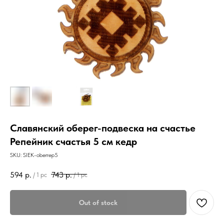
Славянский оберег-подвеска на счастье
Репейник счастья 5 см кедр
SKU:
SIEK-oberrep5
594
р.
743
р.
/
1 pc
/
1 pc
Out of stock