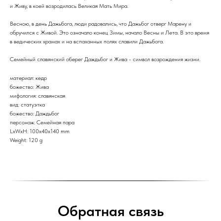
и Живу, в коей возродилась Великая Мать Мира.
Весною, в день Дажьбога, люди радовались, что Дажьбог отверг Марену и
обручился с Живой. Это означало конец Зимы, начало Весны и Лета. В это время
в ведических храмах и на вспаханных полях славили Дажьбога.
Семейный славянский оберег Даждьбог и Жива - символ возрождения жизни.
материал: кедр
божество: Жива
мифология: славянская
вид: статуэтка
божество: Даждьбог
персонаж: Семейная пара
LxWxH: 100x40x140 mm
Weight: 120 g
Обратная связь