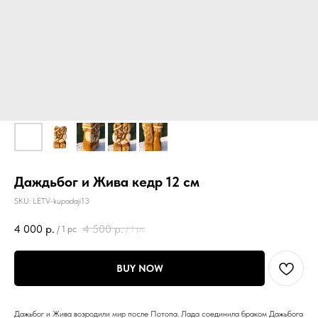
Даждьбог и Жива кедр 12 см
SKU:
LETV-kupadaji13
4 000
р.
4 500
р.
/
1 pc
/
1 pc
BUY NOW
Дажьбог и Жива возродили мир после Потопа. Лада соединила браком Дажьбога