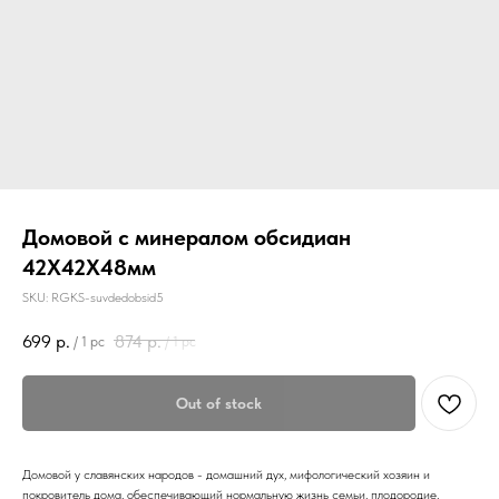
Домовой с минералом обсидиан
42Х42Х48мм
SKU:
RGKS-suvdedobsid5
699
р.
874
р.
/
1 pc
/
1 pc
Out of stock
Домовой у славянских народов - домашний дух, мифологический хозяин и
покровитель дома, обеспечивающий нормальную жизнь семьи, плодородие,