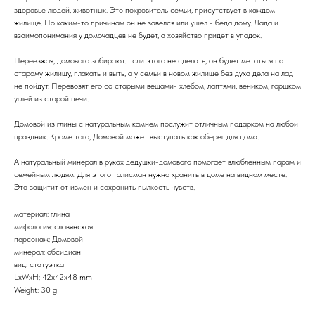
здоровье людей, животных. Это покровитель семьи, присутствует в каждом
жилище. По каким-то причинам он не завелся или ушел - беда дому. Лада и
взаимопонимания у домочадцев не будет, а хозяйство придет в упадок.
Переезжая, домового забирают. Если этого не сделать, он будет метаться по
старому жилищу, плакать и выть, а у семьи в новом жилище без духа дела на лад
не пойдут. Перевозят его со старыми вещами- хлебом, лаптями, веником, горшком
углей из старой печи.
Домовой из глины с натуральным камнем послужит отличным подарком на любой
праздник. Кроме того, Домовой может выступать как оберег для дома.
А натуральный минерал в руках дедушки-домового помогает влюбленным парам и
семейным людям. Для этого талисман нужно хранить в доме на видном месте.
Это защитит от измен и сохранить пылкость чувств.
материал: глина
мифология: славянская
персонаж: Домовой
минерал: обсидиан
вид: статуэтка
LxWxH: 42x42x48 mm
Weight: 30 g