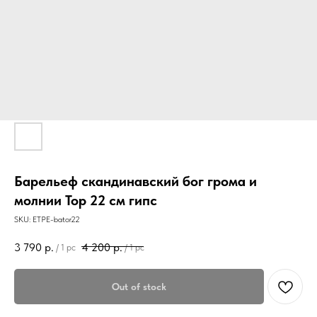
Барельеф скандинавский бог грома и
молнии Тор 22 см гипс
SKU:
ETPE-bator22
3 790
р.
4 200
р.
/
1 pc
/
1 pc
Out of stock