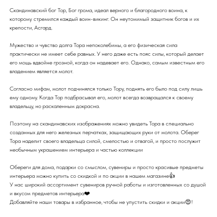
Скандинавский бог Тор, Бог грома, идеал верного и благородного воина, к
которому стремился каждый воин-викинг. Он неутомимый защитник богов и их
крепости, Асгард.
Мужество и чувство долга Тора непоколебимы, а его физическая сила
практически не имеет себе равных. У него даже есть пояс силы, который делает
его мощь вдвойне грозной, когда он надевает его. Однако, самым известным его
владением является молот.
Согласно мифам, молот подчинялся только Тору, поднять его было под силу лишь
ему одному. Когда Тор подбрасывал его, молот всегда возвращался к своему
владельцу, но раскаленным докрасна.
Поэтому на скандинавских изображениях можно увидеть Тора в специально
созданных для него железных перчатках, защищающих руки от молота. Оберег
Тора наделит своего владельца силой, смелостью и отвагой, и просто послужит
необычным украшением интерьера и частью коллекции
Обереги для дома, подарки со смыслом, сувениры и просто красивые предметы
интерьера можно купить со скидкой и по акции в нашем магазине👍
У нас широкий ассортимент сувениров ручной работы и изготовленных со душой
и вкусом предметов интерьера❤️
Добавляйте наши товары в избранное, чтобы не упустить скидки и акции😍!