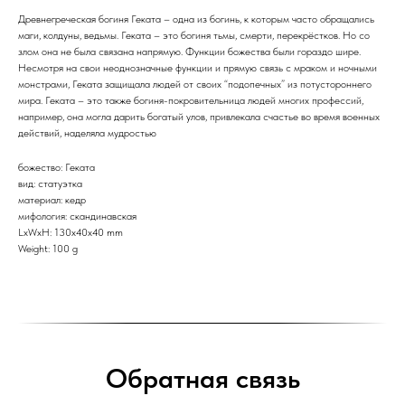
Древнегреческая богиня Геката – одна из богинь, к которым часто обращались
маги, колдуны, ведьмы. Геката – это богиня тьмы, смерти, перекрёстков. Но со
злом она не была связана напрямую. Функции божества были гораздо шире.
Несмотря на свои неоднозначные функции и прямую связь с мраком и ночными
монстрами, Геката защищала людей от своих “подопечных” из потустороннего
мира. Геката – это также богиня-покровительница людей многих профессий,
например, она могла дарить богатый улов, привлекала счастье во время военных
действий, наделяла мудростью
божество: Геката
вид: статуэтка
материал: кедр
мифология: скандинавская
LxWxH: 130x40x40 mm
Weight: 100 g
Обратная связь