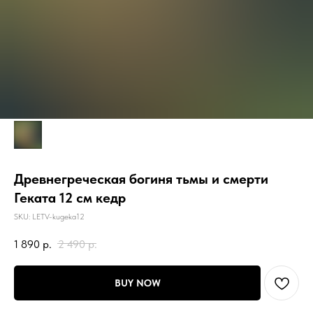
Древнегреческая богиня тьмы и смерти
Геката 12 см кедр
SKU:
LETV-kugeka12
1 890
р.
2 490
р.
BUY NOW