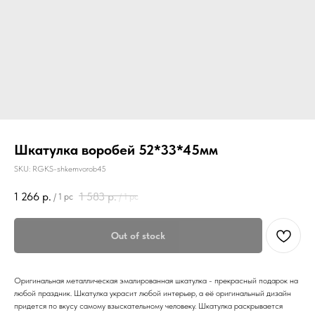
Шкатулка воробей 52*33*45мм
SKU:
RGKS-shkemvorob45
1 266
р.
1 583
р.
/
1 pc
/
1 pc
Out of stock
Оригинальная металлическая эмалированная шкатулка - прекрасный подарок на
любой праздник. Шкатулка украсит любой интерьер, а её оригинальный дизайн
придется по вкусу самому взыскательному человеку. Шкатулка раскрывается