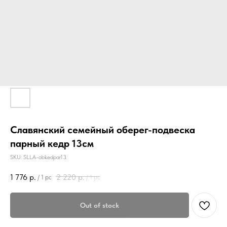
Славянский семейный оберег-подвеска
парный кедр 13см
SKU:
SLLA-obkedpar13
1 776
р.
2 220
р.
/
1 pc
/
1 pc
Out of stock