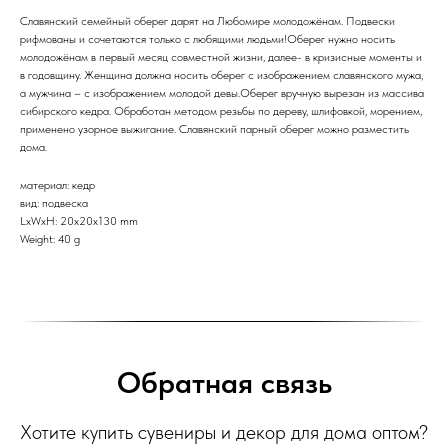
Славянский семейный оберег дарят на Любомире молодожёнам. Подвески
рифмованы и сочетаются только с любящими людьми!Оберег нужно носить
молодожёнам в первый месяц совместной жизни, далее- в кризисные моменты и
в годовщину. Женщина должна носить оберег с изображением славянского мужа,
а мужчина – с изображением молодой девы.Оберег вручную вырезан из массива
сибирского кедра. Обработан методом резьбы по дереву, шлифовкой, морением,
применено узорное выжигание. Славянский парный оберег можно разместить
дома.
материал: кедр
вид: подвеска
LxWxH: 20x20x130 mm
Weight: 40 g
Обратная связь
Хотите купить сувениры и декор для дома оптом?