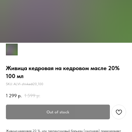
Живица кедровая на кедровом масле 20%
100 мл
SKU:
ALVI-zhivkedr20_100
1 299
р.
1 599
р.
Out of stock
Живица кедровая 20 %, или терпентиновый бальзам (скипидар) предохраняет