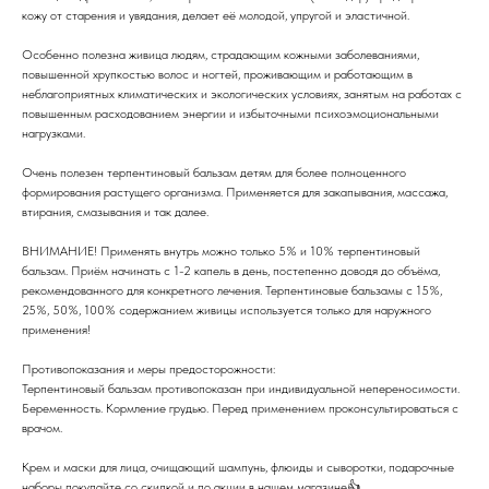
кожу от старения и увядания, делает её молодой, упругой и эластичной.
Особенно полезна живица людям, страдающим кожными заболеваниями,
повышенной хрупкостью волос и ногтей, проживающим и работающим в
неблагоприятных климатических и экологических условиях, занятым на работах с
повышенным расходованием энергии и избыточными психоэмоциональными
нагрузками.
Очень полезен терпентиновый бальзам детям для более полноценного
формирования растущего организма. Применяется для закапывания, массажа,
втирания, смазывания и так далее.
ВНИМАНИЕ! Применять внутрь можно только 5% и 10% терпентиновый
бальзам. Приём начинать с 1-2 капель в день, постепенно доводя до объёма,
рекомендованного для конкретного лечения. Терпентиновые бальзамы с 15%,
25%, 50%, 100% содержанием живицы используется только для наружного
применения!
Противопоказания и меры предосторожности:
Терпентиновый бальзам противопоказан при индивидуальной непереносимости.
Беременность. Кормление грудью. Перед применением проконсультироваться с
врачом.
Крем и маски для лица, очищающий шампунь, флюиды и сыворотки, подарочные
наборы покупайте со скидкой и по акции в нашем магазине👍