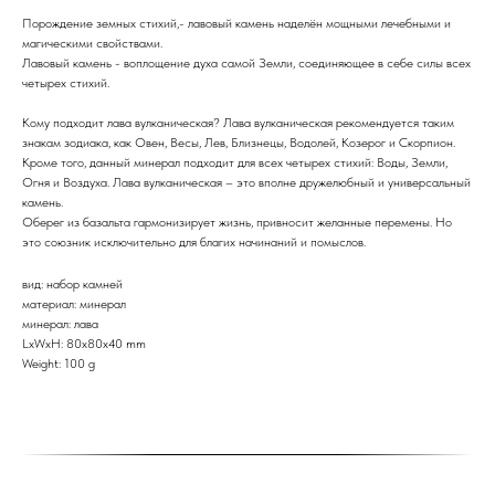
Порождение земных стихий,- лавовый камень наделён мощными лечебными и
магическими свойствами.
Лавовый камень - воплощение духа самой Земли, соединяющее в себе силы всех
четырех стихий.
Кому подходит лава вулканическая? Лава вулканическая рекомендуется таким
знакам зодиака, как Овен, Весы, Лев, Близнецы, Водолей, Козерог и Скорпион.
Кроме того, данный минерал подходит для всех четырех стихий: Воды, Земли,
Огня и Воздуха. Лава вулканическая – это вполне дружелюбный и универсальный
камень.
Оберег из базальта гармонизирует жизнь, привносит желанные перемены. Но
это союзник исключительно для благих начинаний и помыслов.
вид: набор камней
материал: минерал
минерал: лава
LxWxH: 80x80x40 mm
Weight: 100 g