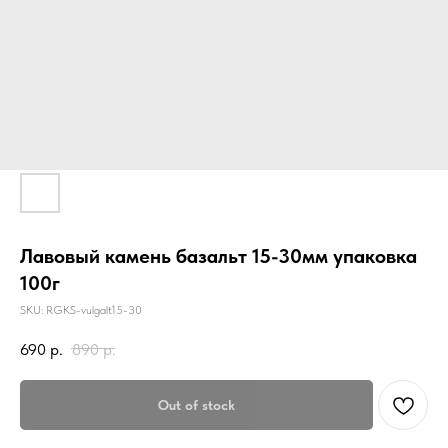
Лавовый камень базальт 15-30мм упаковка
100г
SKU:
RGKS-vulgalt15-30
690
р.
890
р.
Out of stock