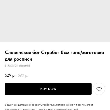
Славянская бог Стрибог 8см гипс/заготовка
для росписи
SKU:
SVGI-obgistrib8
529
р.
690
р.
BUY NOW
Защитный домашний оберег Стрибога, выполненный из гипса, помогает
защититься от непогоды, от несчастных случаев и бедствий.