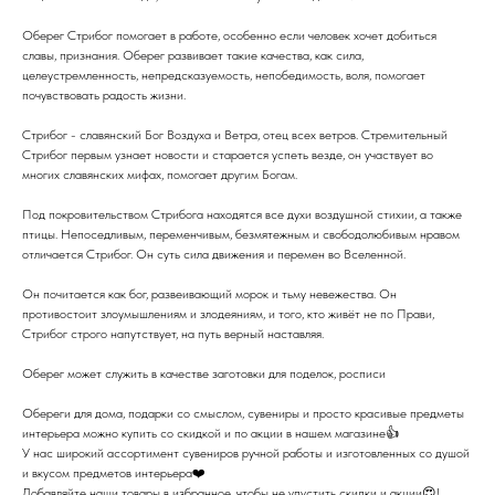
Оберег Стрибог помогает в работе, особенно если человек хочет добиться
славы, признания. Оберег развивает такие качества, как сила,
целеустремленность, непредсказуемость, непобедимость, воля, помогает
почувствовать радость жизни.
Стрибог - славянский Бог Воздуха и Ветра, отец всех ветров. Стремительный
Стрибог первым узнает новости и старается успеть везде, он участвует во
многих славянских мифах, помогает другим Богам.
Под покровительством Стрибога находятся все духи воздушной стихии, а также
птицы. Непоседливым, переменчивым, безмятежным и свободолюбивым нравом
отличается Стрибог. Он суть сила движения и перемен во Вселенной.
Он почитается как бог, развеивающий морок и тьму невежества. Он
противостоит злоумышлениям и злодеяниям, и того, кто живёт не по Прави,
Стрибог строго напутствует, на путь верный наставляя.
Оберег может служить в качестве заготовки для поделок, росписи
Обереги для дома, подарки со смыслом, сувениры и просто красивые предметы
интерьера можно купить со скидкой и по акции в нашем магазине👍
У нас широкий ассортимент сувениров ручной работы и изготовленных со душой
и вкусом предметов интерьера❤️
Добавляйте наши товары в избранное, чтобы не упустить скидки и акции😍!