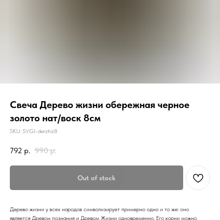
Свеча Дерево жизни обережная черное
золото нат/воск 8см
SKU:
SVGI-derzhiz8
792
р.
990
р.
Out of stock
Дерево жизни у всех народов символизирует примерно одно и то же: оно
является Древом познания и Древом Жизни одновременно. Его корни можно