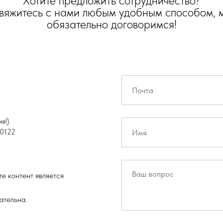
Хотите предложить сотрудничество?
вяжитесь с нами любым удобным способом, 
обязательно договоримся!
я!)
0122
е контент является
ательна.