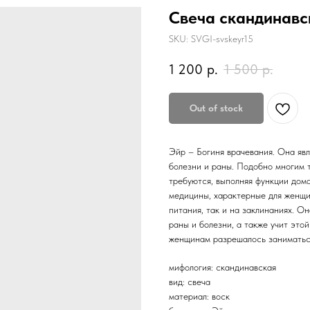
Свеча скандинавск
SKU:
SVGI-svskeyr15
1 200
р.
1 500
р.
Out of stock
Эйр – Богиня врачевания. Она явл
болезни и раны. Подобно многим т
требуются, выполняя функции дом
медицины, характерные для женщин
питания, так и на заклинаниях. О
раны и болезни, а также учит это
женщинам разрешалось заниматься
мифология: скандинавская
вид: свеча
материал: воск