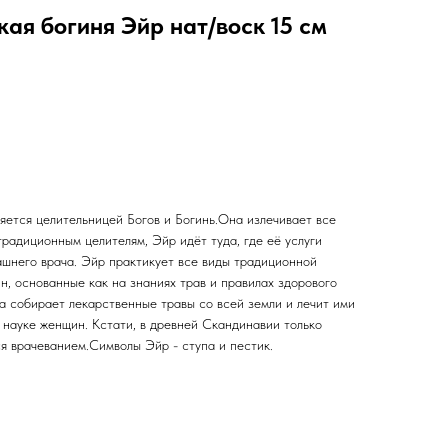
ая богиня Эйр нат/воск 15 см
яется целительницей Богов и Богинь.Она излечивает все
радиционным целителям, Эйр идёт туда, где её услуги
ашнего врача. Эйр практикует все виды традиционной
, основанные как на знаниях трав и правилах здорового
на собирает лекарственные травы со всей земли и лечит ими
й науке женщин. Кстати, в древней Скандинавии только
 врачеванием.Символы Эйр - ступа и пестик.