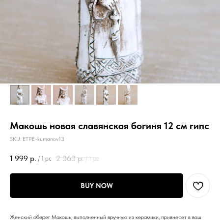
Макошь новая славянская богиня 12 см гипс
SKU:
ETPE-kumanov13
1 999
р.
2 363
р.
/
1 pc
/
1 pc
BUY NOW
Женский оберег Макошь, выполненный вручную из керамики, привнесет в ваш