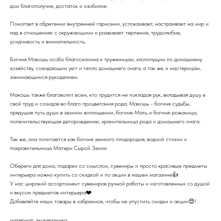
дом благополучие, достаток и изобилие.
Помогает в обретении внутренней гармонии, успокаивает, настраивает на мир и
лад в отношениях с окружающими и развивает терпение, трудолюбие,
усидчивость и внимательность.
Богиня Макошь особо благосклонна к труженицам, хлопочущим по домашнему
хозяйству, созидающим уют и тепло домашнего очага, а так же, к мастерицам,
занимающимся рукоделием.
Макошь также благоволит всем, кто трудится не покладая рук, вкладывая душу в
свой труд и созидая во благо процветания рода. Макошь - богиня судьбы,
прядущая путь души в земном воплощении, богиня-Мать и богиня-рожаница,
попечительствующая деторождению, хранительница рода и домашнего очага.
Так же, она почитается как богиня земного плодородия, водной стихии и
покровительница Матери Сырой Земли
Обереги для дома, подарки со смыслом, сувениры и просто красивые предметы
интерьера можно купить со скидкой и по акции в нашем магазине👍
У нас широкий ассортимент сувениров ручной работы и изготовленных со душой
и вкусом предметов интерьера❤️
Добавляйте наши товары в избранное, чтобы не упустить скидки и акции😍!
материал: экокерамика