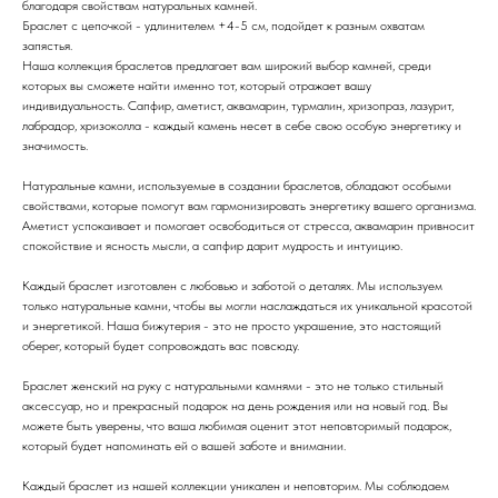
благодаря свойствам натуральных камней.
Браслет с цепочкой - удлинителем +4-5 см, подойдет к разным охватам
запястья.
Наша коллекция браслетов предлагает вам широкий выбор камней, среди
которых вы сможете найти именно тот, который отражает вашу
индивидуальность. Сапфир, аметист, аквамарин, турмалин, хризопраз, лазурит,
лабрадор, хризоколла - каждый камень несет в себе свою особую энергетику и
значимость.
Натуральные камни, используемые в создании браслетов, обладают особыми
свойствами, которые помогут вам гармонизировать энергетику вашего организма.
Аметист успокаивает и помогает освободиться от стресса, аквамарин привносит
спокойствие и ясность мысли, а сапфир дарит мудрость и интуицию.
Каждый браслет изготовлен с любовью и заботой о деталях. Мы используем
только натуральные камни, чтобы вы могли наслаждаться их уникальной красотой
и энергетикой. Наша бижутерия - это не просто украшение, это настоящий
оберег, который будет сопровождать вас повсюду.
Браслет женский на руку с натуральными камнями - это не только стильный
аксессуар, но и прекрасный подарок на день рождения или на новый год. Вы
можете быть уверены, что ваша любимая оценит этот неповторимый подарок,
который будет напоминать ей о вашей заботе и внимании.
Каждый браслет из нашей коллекции уникален и неповторим. Мы соблюдаем