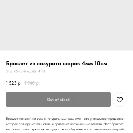
Браслет из лазурита шарик 4мм 18см
SKU:
RGKS-brlazuritsh4_18
1 523
р.
1 940
р.
Out of stock
Браслет женский на руку с натуральными камнями - это уникальное украшение,
которое подчеркнет ваш стиль и привлечет восхищенные взгляды. Этот браслет
не только станет ярким аксессуаром, но и обережет вас от негативных энергий,