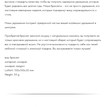
высокие стандарты качества, чтобы вы получили идеальное украшение, которое
будет радовать вас долгие годы. Наша браслеты - это не просто украшения, это
настоящие ювелирные изделия, которые подчеркнут вашу индивидуальность и
стиль.
Наши украшения послужат прекрасной частью вашей коллекции украшений в
шкатулке.
Приобретая браслет женский на руку с натуральными камнями, вы получаете не
только красивое украшение, но и настоящий оберег, который будет сопровождать
вас в повседневной жизни. Не упустите возможность подарить себе или своей
любимой стильный и значимый подарок. Вы заслуживаете только лучшее!
вид: браслет
материал: минерал
минерал: лазурит
LxWxH: 100x100x30 mm
Weight: 50 g